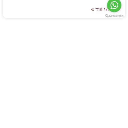
קרא/י עוד »
הפקת חתונה מקורית – אל תשכחו את האוכל
קרא/י עוד »
מהו הדבר החשוב ביותר באירוע?
קרא/י עוד »
אירועים בשטח מפיקים עם חברת השכרת ציוד