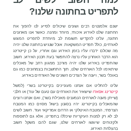
לתפריט בחתונה שלנו?
ישנם אלמנטים רבים ושונים שיכולים לסייע לנו להפוך את
החתונה שלנו לאירוע איכותי, מיוחד ומהנה. כאשר אנו מארגנים
חתונה, עלינו להקדיש תשומת לב מיוחדת לתפריט המוגש
לאורחים, כולל תפריט המשקאות. אוכל שנגיש בחתונה שלנו יהיה
מה שכולם ידברו עליו בזמן האירוע וגם אחריו, על כן קייטרינג
הוא הדבר האחרון עליו נרצה להתפשר בעת תכנון האירוע. חשוב
שהתפריט באירוע שלנו יהיה מורכב ממגוון רחב של מאכלים
שיתאימו לכל האורחים שלנו, תוך התחשבות בצמחונים כמו גם
באוכלי בשר, ויענה על הצרכים השונים של האורחים באירוע.
עלינו להחליט אם אנחנו מעוניינים בקייטרינג בשרי (למשל
קייטרינג אסאדו
שישאיר את האורחים עם טעם של עוד) או חלבי
(שייתן מענה לאורחים הנמענים מאכילת בשר), ואם אנחנו רוצים
שהמאכלים בקייטרינג יהיו בסגנון בישול מסוים כמו המטבח
הצרפתי, המטבח האיטלקי או הדרום אמריקאי ועוד. חשוב לשים
לב לא רק למנות העיקריות שיכללו בתפריט, אלא גם לתוספות
ולקינוחים שיוגשו לאורחים שלנו, שגם להם משקל חשוב
בהצלחת האירוע.