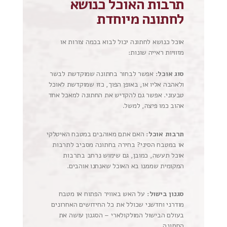
תרבות האוכל כנושא
לחתונה מיוחדת
אוכל כנושא לחתונה יכול לבוא בכמה צורות או
מזוויות ראייה שונות:
סוג אוכל:
אפשר לבחור בחתונה שמוקדשת לבשר
ולאהבה אליו או, באופן הפוך, כזו שמוקדשת לאוכל
טבעוני. אפשר גם להקדיש את החתונה למאכל אחד
אהוב כמו פיצה, למשל.
תרבות אוכל:
האם אתם מאוהבים במטבח האיטלקי
או במטבח הסיני? בחירה בחתונה מסביב לתרבות
אוכל תעשה, כמובן, גם שימוש נרחב בתרבות
המקומית שממנו בא האוכל שאנחנו אוהבים.
סגנון בישול:
על האש באוויר הפתוח או מטבח
מודרני וחדשני שכולל את כל החידושים האחרונים
בעולם הבישול המולקולארי – הסגנון עושה את
החתונה.