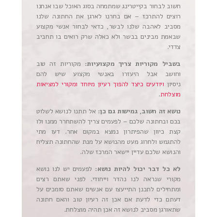
חשוב לבחור בקייטרינג שמתמחה בסוג האוכל שבו אנחנו
רוצים להתרכז – אם בחרנו לארגן את החתונה שלנו
מסביב לאהבה שלנו לבשר, כדאי לבחור אנשי מקצוע
שבאמת מבינים בבשר ולא כאלה שרק רואים בו תחביב
צדדי.
בשביל מקוריות צריך מקצועיות:
מקוריות זה טוב
וחושב אבל היעזרו באנשי מקצוע שיש להם
ניסיון
ויודעים כיצד להפוך רעיון מיוחד ומקורי למציאות
מוצלחת
.
נושא זה חשוב, גמישות גם כן:
אל תתנו לנושא לשלוט
בכם ובחתונה שלכם – לפעמים צריך להשתחרר ממנו ולו
קצת כיוון שהפיתרון נמצא במקום אחר. דעו מתי
להתגמש ולחרוג מעט מהנושא על מנת שהחתונה תצליח
והנושא שלכם עדיין יישאר המרכז שלה.
לא כל דבר יכול להיות נושא:
לפעמים יש לנו נושא
מקורי שנראה לנו נהדר וייחודי. לפני שאתם רצים
ומתחילים לתכנן התייעצו עם אנשים שאתם סומכים על
דעתם כדי לדעת אם אכן זה רעיון טוב והאם חתונה
שתאורגן מסביב לנושא זה אכן תהיה מוצלחת.