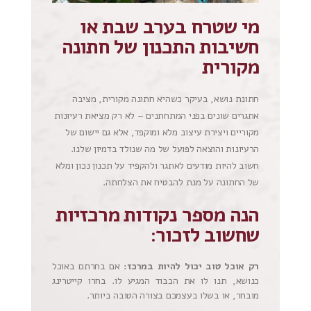
מי שטרח בערב שבת או
חשיבות התכנון של חתונה
מקורית
חתונת נושא, בעיקר כשהיא חתונה מקורית, מציבה
אתגרים שונים בפני המתחתנים – לא רק מציאת רעיונות
מקוריים ויצירת עיצוב מלא ומוקפד, אלא גם יישום של
הרעיונות והוצאה לפועל של מה שנולד בדמיון שלנו.
חשוב להיות מודעים לאתגר ולהקפיד על תכנון נכון ומלא
של החתונה על מנת להבטיח את הצלחתה.
הנה מספר נקודות מרכזיות
שחשוב לזכור:
רק אוכל טוב יכול להיות במרכז:
אם בחרתם באוכל
כנושא, תנו לו את הכבוד המגיע לו. בחרו קייטרינג
מובחר, או בשלו בעצמכם בצורה הטובה ביותר.