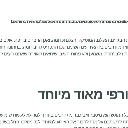
כול. לכן, אם אתם מתכננים חתונה חורפית, מומלץ כי תקדישו מחשבה לבחירת התפריט המתאים ואל תשכחו להקפיד שהוא יהיה כמה שיותר מפנק!
בגדים, האולם, המוסיקה, הצלם וכדומה, ואכן הדבר טוב ויפה. אולם ב
וי דמיון רבים בין האירועים השונים שכן התפריט לרוב דומה, בחתונה 
ת הלב (תרתי משמע) ולא פחות חשוב: שיתאים לאווירה שאתם רוצים ליי
פי מאוד מיוחד
כל המוגש הוא מיטבי. ואם כבר מתחתנים בחורף למה לא לעשות שימוש ב
ות לרשותכם על מנת להפוך את האירוע למיוחד, לכל מהלכו, החל בשל