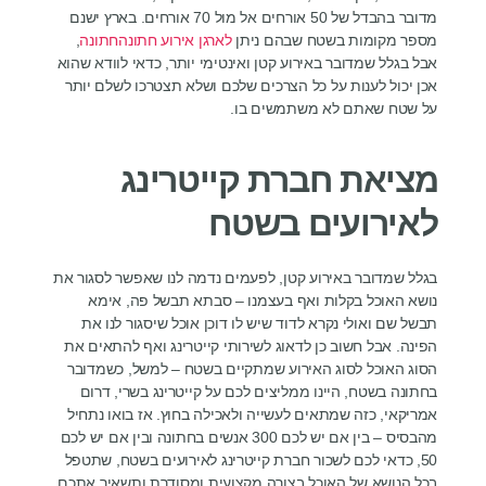
מדובר בהבדל של 50 אורחים אל מול 70 אורחים. בארץ ישנם
מספר מקומות בשטח שבהם ניתן
לארגן אירוע חתונהחתונה
,
אבל בגלל שמדובר באירוע קטן ואינטימי יותר, כדאי לוודא שהוא
אכן יכול לענות על כל הצרכים שלכם ושלא תצטרכו לשלם יותר
על שטח שאתם לא משתמשים בו.
מציאת חברת קייטרינג
לאירועים בשטח
בגלל שמדובר באירוע קטן, לפעמים נדמה לנו שאפשר לסגור את
נושא האוכל בקלות ואף בעצמנו – סבתא תבשל פה, אימא
תבשל שם ואולי נקרא לדוד שיש לו דוכן אוכל שיסגור לנו את
הפינה. אבל חשוב כן לדאוג לשירותי קייטרינג ואף להתאים את
הסוג האוכל לסוג האירוע שמתקיים בשטח – למשל, כשמדובר
בחתונה בשטח, היינו ממליצים לכם על קייטרינג בשרי, דרום
אמריקאי, כזה שמתאים לעשייה ולאכילה בחוץ. אז בואו נתחיל
מהבסיס – בין אם יש לכם 300 אנשים בחתונה ובין אם יש לכם
50, כדאי לכם לשכור חברת קייטרינג לאירועים בשטח, שתטפל
בכל הנושא של האוכל בצורה מקצועית ומסודרת ותשאיר אתכם