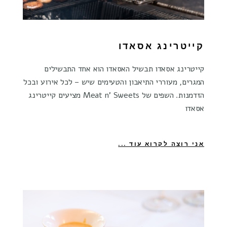
קייטרינג אסאדו
קייטרינג אסאדו תבשיל האסאדו הוא אחד התבשילים
המגרים, מעוררי התיאבון והטעימים שיש – לכל אירוע ובכל
הזדמנות. השפים של Meat n' Sweets מציעים קייטרינג
אסאדו
אני רוצה לקרוא עוד ...