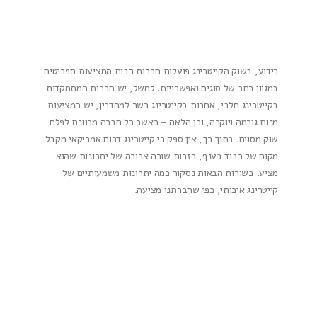
כידוע, בשוק הקייטרינג פועלות חברות רבות המציעות תפריטים
במגוון רחב של סוגים ואפשרויות. למשל, יש חברות המתמקדות
בקייטרינג חלבי, אחרות בקייטרינג כשר למהדרין, יש המציעות
מנות גורמה ויוקרה, וכן הלאה – כאשר כל חברה מכוונת לפלח
שוק מסוים. בתוך כך, אין ספק כי קייטרינג דרום אמריקאי מקבל
מקום של כבוד בענף, בזכות שורה ארוכה של יתרונות שהוא
מציע. בשורות הבאות נסקור כמה יתרונות משמעותיים של
קייטרינג איכותי, כפי שחברתנו מציעה.