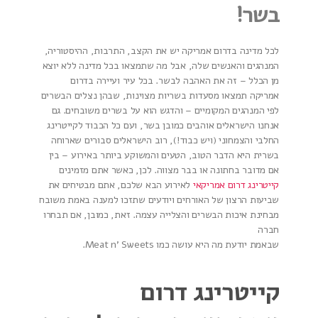
בשר!
לכל מדינה בדרום אמריקה יש את הקצב, התרבות, ההיסטוריה,
המנהגים והאנשים שלה, אבל מה שתמצאו בכל מדינה ללא יוצא
מן הכלל – זה את האהבה לבשר. בכל עיר ועיירה בדרום
אמריקה תמצאו מסעדות בשריות מצוינות, שבהן נצלים הבשרים
לפי המנהגים המקומיים – והדגש הוא על בשרים משובחים. גם
אנחנו הישראלים אוהבים כמובן בשר, ועם כל הכבוד לקייטרינג
החלבי והצמחוני (ויש כבוד!), רוב הישראלים סבורים שארוחה
בשרית היא הדבר הטוב, הטעים והמשוקע ביותר באירוע – בין
אם מדובר בחתונה או בבר מצווה. לכן, כאשר אתם מזמינים
קייטרינג דרום אמריקאי
לאירוע הבא שלכם, אתם מבטיחים את
שביעות הרצון של האורחים ויודעים שתזכו למענה באמת משובח
מבחינת איכות הבשרים והצלייה עצמה. זאת, כמובן, אם תבחרו
חברה
שבאמת יודעת מה היא עושה כמו
Meat n' Sweets
.
קייטרינג דרום