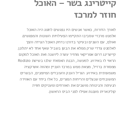
קייטרינג בשר – האוכל
חוזר למרכז
לאורך הדורות, כאשר אנשים היו נפגשים לחגוג היה האוכל
אלמנט מרכזי שסביבו התקיימו הפעילויות השונות והמפגשים.
ואולם, עם השנים ובעיקר בדורנו נדחק האוכל הצידה והפך
לאלמנט צדדי שרק ממלא את הבטן בשביל שאף אחד לא יתלונן.
קייטרינג דרום אמריקאי מחזיר עטרה ליושנה ואת האוכל למקום
הראוי לו באירוע. למעשה, הכנת האסאדו שלנו בשיטת
Rodizio
ממסורת ברזיל, מצאת ממש במרכז העניין ומהווה אטרקציה
משמעותית באירוע. הגריל הענק והעובדים המיומנים, הבשרים
המשובחים שנצלים והריחות המגרים, כל אלו ביחד עם האווירה
הנעימה והנינוחה מושכים את האורחים ומעניקים חוויה
קולינארית מענגת אפילו לפני הביס הראשון.