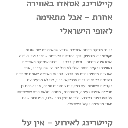
קייטרינג אסאדו באווירה
אחרת – אבל מתאימה
לאופי הישראלי
כל מי שביקר בדרום אמריקה שיודע שהאנרגיות שם שונות.
מקולומביה שבצפון, דרך המדינות האנדיות שמרכז ועד לצ'ילה
וארגנטינה בדרום – וכמובן ברזיל! – דרום אמריקה מאופיינת
באווירה ובקצב תוסס. אולי לא בכל יום יש שם קרנבל, אבל
האנשים שמחים וחיים את הרגע. זוהי גם האווירה שאתם מקבלים
בהזמנת קייטרינג דרום אמריקאי. נכון, אנו לא מגיעים עם
רקדניות חשופות ועם רמקולים שמנגנים סמבה, אבל אנחנו כן
מביאים אווירה נעימה, משוחררת, שמחה ומלאת חיים שמשפיעה
על האנרגיות באירוע. ולפי הניסיון הרב שלנו, הנינוחות שלנו
מאוד מתאימה לקהל הישראלי.
קייטרינג לאירוע – אין על