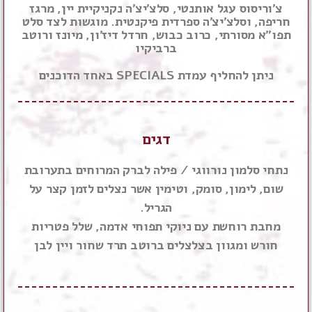
צ'וריסוס עגל אותנטי, סלצ'יצ'ה נקניקיית יין, מרגז
חריפה, וסלצ'יצ'ה ספרדית פיקנטית. מוגשות לצד סלט
תפו"א מסורתי, כרוב כבוש, חרדל דיז'ון, מיונז ורוטב
ברביקיו
ניתן להחליף עמדת SPECIALS באחד הדוכנים
דגים
נתחי סלמון נורווגי / פילה לברק המרוחים בתערובת
שום, לימון, סומק, וטימין אשר נצלים לזמן קצר על
הגריל.
מחבת רוחשת עם ניוקי תפוחי אדמה, שלל פטריות
חורש ומגוון בצלצלים ברוטב תרד שחור ויין לבן