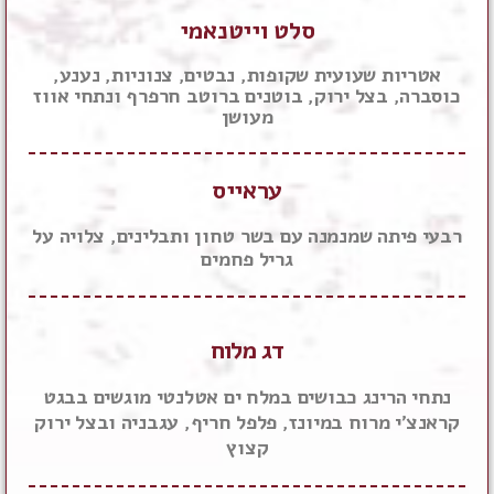
סלט וייטנאמי
אטריות שעועית שקופות, נבטים, צנוניות, נענע,
כוסברה, בצל ירוק, בוטנים ברוטב חרפרף ונתחי אווז
מעושן
עראייס
רבעי פיתה שמנמנה עם בשר טחון ותבלינים, צלויה על
גריל פחמים
דג מלוח
נתחי הרינג כבושים במלח ים אטלנטי מוגשים בבגט
קראנצ'י מרוח במיונז, פלפל חריף, עגבניה ובצל ירוק
קצוץ