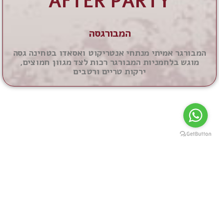
AFTER PARTY
המבורגסה
המבורגר אמיתי מנתחי אנטריקוט ואסאדו בטחינה גסה
מוגש בלחמניות המבורגר רכות לצד מגוון חמוצים,
ירקות טריים ורטבים
מהבלוג שלנו:
מזג אוויר מושלם לחגוג עם
קייטרינג דרום אמריקאי
קרא עוד »